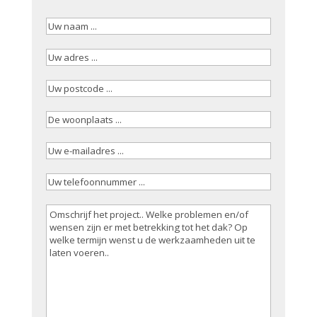
Uw
naam
(Vereist)
Uw
adres
(Vereist)
Uw
postcode
(Vereist)
De
woonplaats
(Vereist)
Uw
e-
Uw
mailadres
(Vereist)
telefoonnummer
(Vereist)
Omschrijving
werkzaamheden
(Vereist)